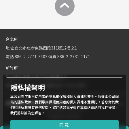
台北所
地址
台北市忠孝東路四段311號12樓之1
電話
886-2-2771-3403
傳真
886-2-2731-1171
新竹所
地址
新竹市東大路二段1號6樓之2
隱私權聲明
電話
886-3-534-9161
傳真
886-3-531-0460
本公司高度重視使用者的隱私權保護和個人資訊的安全。依據本公司網
站的隱私政策，我們承諾保護使用者的個人資訊不受侵犯。若您對於我
商標權屬世界專利有限公司所有
© World Patent Limited Company
們的隱私政策有任何疑問，歡迎透過電子郵件或聯絡電話向我們提出，
Inc All Rights Reserved.
我們將熱誠為您解答。
Design by Julyinfo.
同意