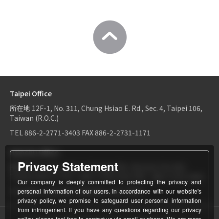
Taipei Office
所在地
12F-1, No. 311, Chung Hsiao E. Rd., Sec. 4, Taipei 106,
Taiwan (R.O.C.)
TEL
886-2-2771-3403
FAX
886-2-2731-1171
Hsinchu Office
Privacy Statement
所在地
6F-2, No.1, Sec. 2, Dongda Rd., Hsinchu City 300,
Taiwan (R.O.C.)
TEL：
886-3-534-9161
FAX：886-3-531-0460
Our company is deeply committed to protecting the privacy and
TEL
886-3-534-9161
FAX
886-3-531-0460
personal information of our users. In accordance with our website's
privacy policy, we promise to safeguard user personal information
from infringement. If you have any questions regarding our privacy
policy, please feel free to contact us via email or phone. We are more