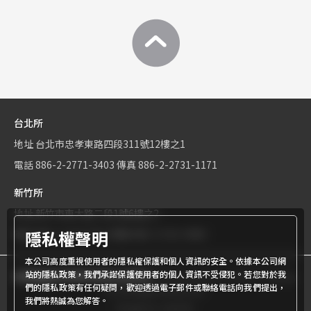
台北所
地址
台北市忠孝東路四段311號12樓之1
電話
886-2-2771-3403
傳真
886-2-2731-1171
新竹所
地址
新竹市東大路二段1號6樓之2
隱私權聲明
電話
886-3-534-9161
傳真
886-3-531-0460
本公司高度重視使用者的隱私權保護和個人資訊的安全。依據本公司網
站的隱私政策，我們承諾保護使用者的個人資訊不受侵犯。若您對於我
商標權屬世界專利有限公司所有
© World Patent Limited Company
們的隱私政策有任何疑問，歡迎透過電子郵件或聯絡電話向我們提出，
Inc All Rights Reserved.
我們將熱誠為您解答。
Design by Julyinfo.