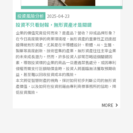
投資風險分析
2025-04-23
投資不只看財報，無形資產才是關鍵
企業的價值究竟從何而來？是產品？營收？抑或品牌形象？
在今日高度競爭的商業環境裡，無形資產的重要性正迅速超
越傳統有形資產，尤其是在半導體設計、軟體、AI、生醫、
製藥等高度創新、技術密集的產業，無形資產往往主宰企業
的未來成長潛力。然而，許多投資人卻常忽略這個關鍵因
素，導致投資標的企業的商品一旦遭遇禁售處分，或因專利
侵權而需支付巨額賠償金時，投資人將面臨無法獲取預期收
益，甚至難以回收投資成本的風險。
本文將從智慧財產的視角，探討如何初步判斷公司的無形資
產價值，以及如何在投資前藉由專利商標事務所的協助，降
低投資風險。
MORE