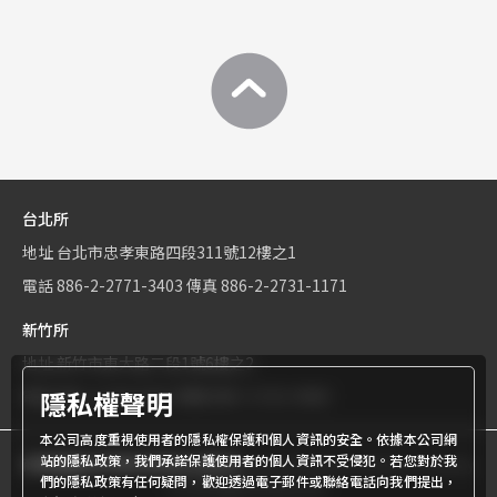
台北所
地址
台北市忠孝東路四段311號12樓之1
電話
886-2-2771-3403
傳真
886-2-2731-1171
新竹所
地址
新竹市東大路二段1號6樓之2
隱私權聲明
電話
886-3-534-9161
傳真
886-3-531-0460
本公司高度重視使用者的隱私權保護和個人資訊的安全。依據本公司網
站的隱私政策，我們承諾保護使用者的個人資訊不受侵犯。若您對於我
商標權屬世界專利有限公司所有
© World Patent Limited Company
們的隱私政策有任何疑問，歡迎透過電子郵件或聯絡電話向我們提出，
Inc All Rights Reserved.