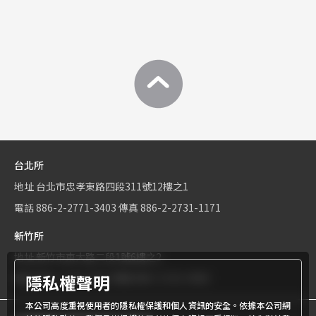
台北所
地址
台北市忠孝東路四段311號12樓之1
電話
886-2-2771-3403
傳真
886-2-2731-1171
新竹所
地址
新竹市東大路二段1號6樓之2
隱私權聲明
電話
886-3-534-9161
傳真
886-3-531-0460
本公司高度重視使用者的隱私權保護和個人資訊的安全。依據本公司網