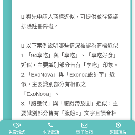
 與先申請人商標近似，可提供並存協議
排除註冊障礙。
 以下案例說明哪些情況被認為商標近似
1.「94享吃」與「享吃」、「享吃好食」
近似，主要識別部分皆有「享吃」印象。
2.「ExoNova」與「Exonoa設計字」近
似，主要識別部分有相似之
「ExoNo○a」。
3.「腹餓代」與「腹餓帶及圖」近似，主
要識別部分皆有「腹餓○」文字且讀音相
同。
免費
諮詢
4.「昕視界」與「昕視立」，主要識別部
本所電話
電子信箱
返回頂端