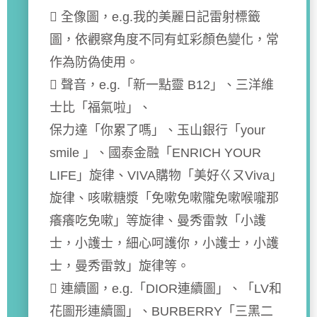
 全像圖，e.g.我的美麗日記雷射標籤
圖，依觀察角度不同有虹彩顏色變化，常
作為防偽使用。
 聲音，e.g.「新一點靈 B12」、三洋維
士比「福氣啦」、
保力達「你累了嗎」、玉山銀行「your
smile 」、國泰金融「ENRICH YOUR
LIFE」旋律、VIVA購物「美好ㄍㄡViva」
旋律、咳嗽糖漿「免嗽免嗽隴免嗽喉嚨那
癢癢吃免嗽」等旋律、曼秀雷敦「小護
士，小護士，細心呵護你，小護士，小護
士，曼秀雷敦」旋律等。
 連續圖，e.g.「DIOR連續圖」、「LV和
花圖形連續圖」、BURBERRY「三黑二