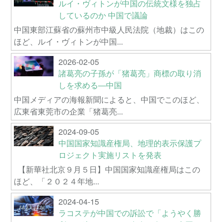
ルイ・ヴィトンが中国の伝統文様を独占
しているのか 中国で議論
中国東部江蘇省の蘇州市中級人民法院（地裁）はこの
ほど、ルイ・ヴィトンが中国...
2026-02-05
諸葛亮の子孫が「猪葛亮」商標の取り消
しを求める―中国
中国メディアの海報新聞によると、中国でこのほど、
広東省東莞市の企業「猪葛亮...
2024-09-05
中国国家知識産権局、地理的表示保護プ
ロジェクト実施リストを発表
【新華社北京９月５日】中国国家知識産権局はこの
ほど、「２０２４年地...
2024-04-15
ラコステが中国での訴訟で「ようやく勝