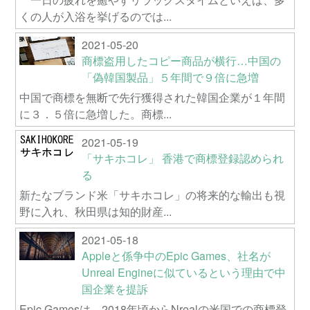
くの人が入浴を挙げるのでは...
2021-05-20
商標盗用したコピー商品が横行…中国の
「偽韓国製品」５年間で９倍に急増
中国で商標を無断で先行獲得された韓国企業が１年間
に３．５倍に急増した。商標...
2021-05-19
「サキホコレ」 香港で商標登録認められ
る
新たなブランド米「サキホコレ」の将来的な輸出も視
野に入れ、秋田県は知的財産...
2021-05-18
Appleと係争中のEpic Games、社名が
Unreal Engineに似ているという理由で中
国企業を提訴
Epic Gamesは、2018年頃からNrealの米国での商標登