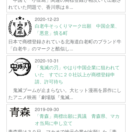
れていた問題で、香川県は８...
2020-12-23
白老牛そっくりマーク出願 中国企業、
「悪意」憤る町
日本で商標登録されている北海道白老町のブランド牛
「白老牛」のマークと酷似し...
2020-10-31
「鬼滅の刃」やはり中国企業に狙われて
いた すでに２０社以上が商標登録申
請、許可待ち
鬼滅ブームが止まらない。大ヒット漫画を原作にし
たアニメ映画「劇場版『鬼滅...
2019-09-30
「青森」商標出願に異議 青森県、マカ
オ当局に申し立て
青森県は３０日、マカオで地元企業が出願した「青