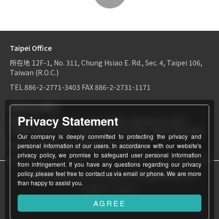
Taipei Office
所在地
12F-1, No. 311, Chung Hsiao E. Rd., Sec. 4, Taipei 106,
Taiwan (R.O.C.)
TEL
886-2-2771-3403
FAX
886-2-2731-1171
Hsinchu Office
Privacy Statement
所在地
6F-2, No.1, Sec. 2, Dongda Rd., Hsinchu City 300,
Taiwan (R.O.C.)
TEL：
886-3-534-9161
FAX：886-3-531-0460
Our company is deeply committed to protecting the privacy and
TEL
886-3-534-9161
FAX
886-3-531-0460
personal information of our users. In accordance with our website's
privacy policy, we promise to safeguard user personal information
from infringement. If you have any questions regarding our privacy
policy, please feel free to contact us via email or phone. We are more
© World Patent Limited Company Inc All Rights Reserved.
than happy to assist you.
Design by Julyinfo.
AGREE