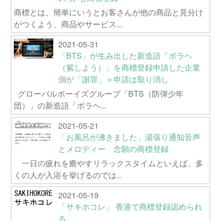
商標とは、簡単にいうとお客さんが他の商品と見分け
がつくよう、商品やサービス...
2021-05-31
「BTS」が生み出した新造語「ボラヘ
（紫しよう）」を商標登録申請した企業
側が「謝罪」＝申請は取り消し
グローバルボーイズグループ「BTS（防弾少年
団）」の新造語「ボラヘ...
2021-05-21
「お風呂が沸きました」湯張り通知音声
とメロディー 念願の商標登録
一日の疲れを癒やすリラックスタイムといえば、多
くの人が入浴を挙げるのでは...
2021-05-19
「サキホコレ」 香港で商標登録認められ
る