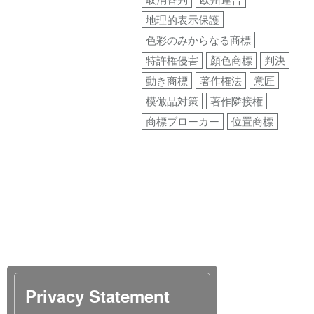
地理的表示保護
色彩のみからなる商標
特許権侵害
顏色商標
判決
動き商標
著作権法
意匠
模倣品対策
著作隣接権
商標ブローカー
位置商標
Privacy Statement