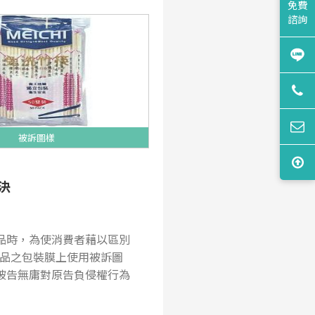
免費
諮詢
被訴圖樣
決
品時，為使消費者藉以區別
產品之包裝膜上使用被訴圖
被告無庸對原告負侵權行為