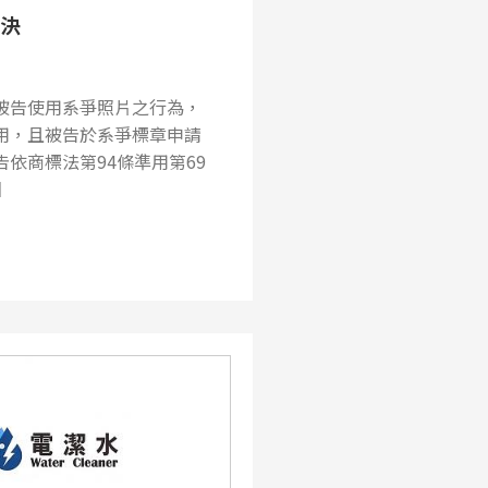
判決
被告使用系爭照片之行為，
用，且被告於系爭標章申請
依商標法第94條準用第69
回