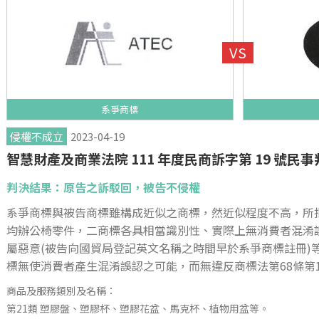
系爭商標
侵權不成立
2023-04-19
智慧財產及商業法院 111 年度民商訴字第 19 號民事
判決結果：原告之訴駁回，被告不侵權
系爭商標與被告商標雖構成近似之商標，然近似程度不高，所
均辦公椅零件，二商標各具相當識別性、實際上無消費者混淆
屬惡意(被告向國貿局登記英文名稱之時間早於系爭商標註冊)
標無使消費者產生混淆誤認之可能，而無違反商標法第68條第
商品及服務類別及名稱：
第21類 塑膠盤、塑膠杯、塑膠花盆、馬克杯、植物用盆等。