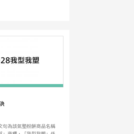
決
文句為該氣墊粉餅商品名稱
蘭芝」商標，「我型我塑」係