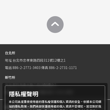
台北所
地址
台北市忠孝東路四段311號12樓之1
電話
886-2-2771-3403
傳真
886-2-2731-1171
新竹所
地址
新竹市東大路二段1號6樓之2
隱私權聲明
電話
886-3-534-9161
傳真
886-3-531-0460
本公司高度重視使用者的隱私權保護和個人資訊的安全。依據本公司網
站的隱私政策，我們承諾保護使用者的個人資訊不受侵犯。若您對於我
商標權屬世界專利有限公司所有
© World Patent Limited Company