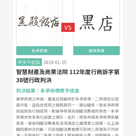
系爭商標
據爭商標
中文不近似
2024-01-25
智慧財產及商業法院 112年度行商訴字第
38號行政判決
判決結果：系爭商標應予核准
據爭商標之申請、獲准註冊雖早於系爭商標，二商標近似程
度中度，且指定使用之服務具同一、類似關係，惟系爭商標
前經原告行銷使用，較據爭商標為相關消費者所熟悉，系爭
商標亦有多角化經營之情形，此外，原告申請系爭商標係屬
善意，復無相關消費者有混淆誤認之虞情事之證據，以上相
關因素綜合判斷，可認相關消費者應可區辨二商標為不同來
源，不致誤認二商標之使用人間有關係企業、授權關係、加