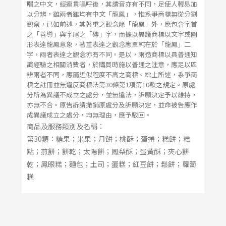
唱之中文，經連貫唱呼後，其讀音亦有不同，足使人輕易加
以分辨，雖兩者雖均有中文「龍鳳」，惟系爭商標無從分割
觀察，已如前述，其著重之觀念除「龍鳳」外，應包含字首
之「善導」與字尾之「磚」字，而據以異議商標以文字或圖
形表達龍鳳意象，著重表達之觀念應單純在於「龍鳳」二
字，兩者表達之觀念亦有不同。是以，兩造商標以具普通知
識經驗之相關消費者，於購買時施以普通之注意，應足以區
辨兩者不同，應屬近似程度不高之商標。綜上所述，系爭商
標之註冊並無違反商標法第30條第1項第10款之規定。原處
分所為異議不成立之處分，並無違法，訴願決定予以維持，
亦無不合。原告訴請撤銷原處分及訴願決定，並命被告應作
成異議成立之處分，均無理由，應予駁回。
商品及服務類別及名稱：
第30類：糖果；米果；月餅；桃酥；蛋捲；糕餅；糕
點；煎餅；餅乾；太陽餅；鳳梨酥；蛋黃酥；夾心餅
乾；鳳眼糕；麵包；土司；蛋糕；紅豆餅；鬆餅；蘿蔔
糕