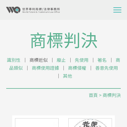
商標判決
識別性
│
商標近似
│
廢止
│
先使用
│
著名
│
商
品類似
│
商標使用證據
│
商標侵權
│
善意先使用
│
其他
首頁
> 商標判決