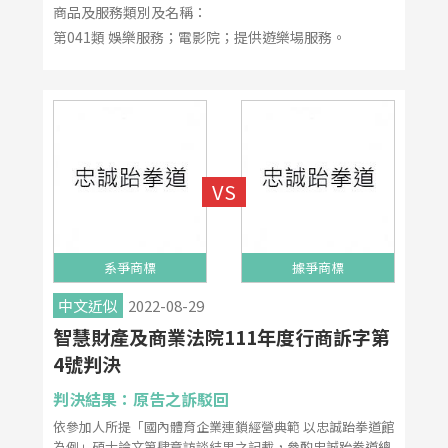
商品及服務類別及名稱：
第041類 娛樂服務；電影院；提供遊樂場服務。
系爭商標
據爭商標
中文近似
2022-08-29
智慧財產及商業法院111年度行商訴字第
4號判決
判決結果：原告之訴駁回
依參加人所提「國內體育企業連鎖經營典範 以忠誠跆拳道館
為例」碩士論文第肆章訪談結果之記載，參酌忠誠跆拳道總