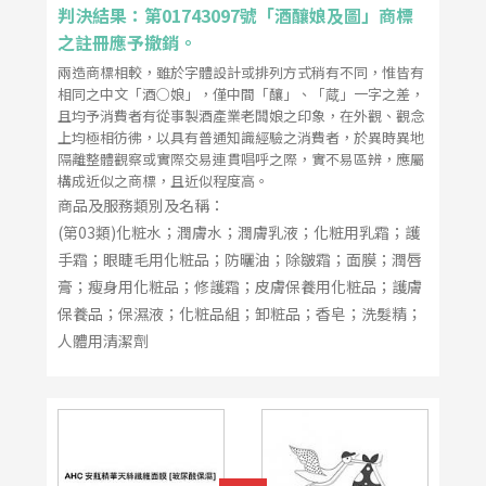
判決結果：第01743097號「酒釀娘及圖」商標
之註冊應予撤銷。
兩造商標相較，雖於字體設計或排列方式稍有不同，惟皆有
相同之中文「酒○娘」，僅中間「釀」、「蔵」一字之差，
且均予消費者有從事製酒產業老闆娘之印象，在外觀、觀念
上均極相彷彿，以具有普通知識經驗之消費者，於異時異地
隔離整體觀察或實際交易連貫唱呼之際，實不易區辨，應屬
構成近似之商標，且近似程度高。
商品及服務類別及名稱：
(第03類)化粧水；潤膚水；潤膚乳液；化粧用乳霜；護
手霜；眼睫毛用化粧品；防曬油；除皺霜；面膜；潤唇
膏；瘦身用化粧品；修護霜；皮膚保養用化粧品；護膚
保養品；保濕液；化粧品組；卸粧品；香皂；洗髮精；
人體用清潔劑