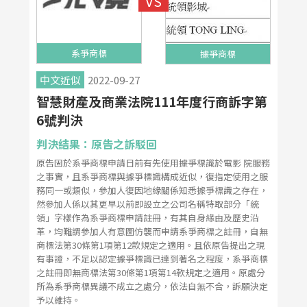
系爭商標
據爭商標
中文近似
2022-09-27
智慧財產及商業法院111年度行商訴字第
6號判決
判決結果：原告之訴駁回
原告固於系爭商標申請日前有先使用據爭標識於電影 院服務
之事實，且系爭商標與據爭標識構成近似，復指定使用之服
務同一或類似，參加人復因地緣關係知悉據爭標識之存在，
然參加人係以其更早以前即設立之公司名稱特取部分「統
領」字樣作為系爭商標申請註冊，有其自身緣由及歷史沿
革，均難謂參加人有意圖仿襲而申請系爭商標之註冊，自無
商標法第30條第1項第12款規定之適用。且依原告提出之現
有事證，不足以認定據爭標識已達到著名之程度，系爭商標
之註冊即無商標法第30條第1項第14款規定之適用。原處分
所為系爭商標異議不成立之處分，依法自無不合，訴願決定
予以維持。