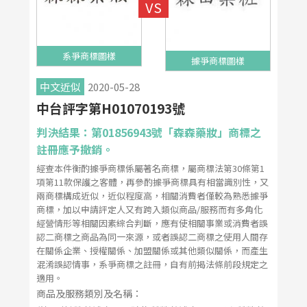
系爭商標圖樣
據爭商標圖樣
中文近似
2020-05-28
中台評字第H01070193號
判決結果：第01856943號「森森藥妝」商標之
註冊應予撤銷。
經查本件衡酌據爭商標係屬著名商標，屬商標法第30條第1
項第11款保護之客體，再參酌據爭商標具有相當識別性，又
兩商標構成近似，近似程度高，相關消費者僅較為熟悉據爭
商標，加以申請評定人又有跨入類似商品/服務而有多角化
經營情形等相關因素綜合判斷，應有使相關事業或消費者誤
認二商標之商品為同一來源，或者誤認二商標之使用人間存
在關係企業、授權關係、加盟關係或其他類似關係，而產生
混淆誤認情事，系爭商標之註冊，自有前揭法條前段規定之
適用。
商品及服務類別及名稱：