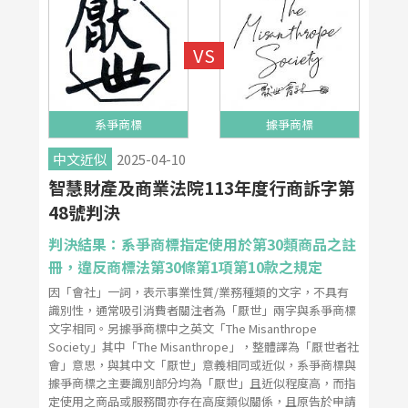
系爭商標
據爭商標
中文近似
2025-04-10
智慧財產及商業法院113年度行商訴字第
48號判決
判決結果：系爭商標指定使用於第30類商品之註
冊，違反商標法第30條第1項第10款之規定
因「會社」一詞，表示事業性質/業務種類的文字，不具有
識別性，通常吸引消費者關注者為「厭世」兩字與系爭商標
文字相同。另據爭商標中之英文「The Misanthrope
Society」其中「The Misanthrope」，整體譯為「厭世者社
會」意思，與其中文「厭世」意義相同或近似，系爭商標與
據爭商標之主要識別部分均為「厭世」且近似程度高，而指
定使用之商品或服務間亦存在高度類似關係，且原告於申請