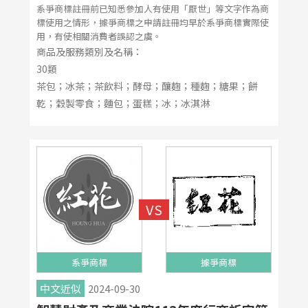
系爭商標註冊前已知悉參加人有使用「厭世」等文字作為商
標使用之情形，據爭商標之申請註冊均早於系爭商標實際使
用，有使相關消費者誤認之虞。
商品及服務類別及名稱：
30類
茶包；冰茶；茶飲料；酵母；釀麴；種麴；糖果；餅
乾；穀製零食；麵包；蛋糕；冰；冰淇淋
系爭商標
據爭商標
中文近似
2024-09-30