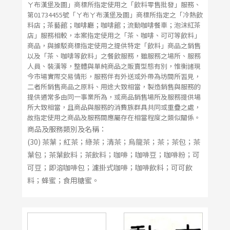
ㄚ布漢堡及圖」商標所指定使用之「飲料零售批發」服務、
第01734455號「ㄚ布ㄚ布漢堡及圖」商標所指定之「冷熱飲
料店；茶藝館；咖啡廳；咖啡館；流動咖啡餐車；泡沫紅茶
店」服務相較，本案指定使用之「茶、咖啡、可可等飲料」
商品，與據駁商標指定使用之提供特定「飲料」商品之銷售
以及「茶、咖啡等飲料」之餐飲服務，雖服務之場所、服務
人員、裝潢等，整體與單純商品之販賣型態有別，惟衡諸現
今市場實際交易情形，服務伴有外送或外帶為坊間所習見，
二者所銷售商品之原料、用途大致相當，製造銷售與服務的
提供通常多由同一事業所為，或商品銷售場所及服務提供場
所大致相當，且商品與服務的消費族群具共同或重疊之處，
故指定使用之商品及服務間應屬存在相當程度之類似關係。
商品及服務類別及名稱：
(30) 茶葉；紅茶；綠茶；清茶；烏龍茶；茶；茶包；茶
葉包；茶葉飲料；茶飲料；咖啡；咖啡豆；咖啡粉；可
可豆；即溶咖啡包；濾掛式咖啡；咖啡飲料；可可飲
料；蜂蜜；食用糖蜜。