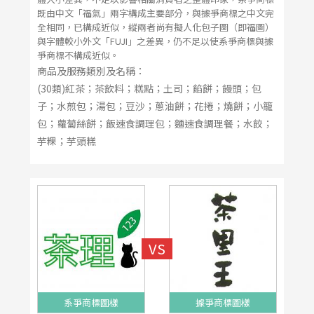
既由中文「福氣」兩字構成主要部分，與據爭商標之中文完
全相同，已構成近似，縱兩者尚有擬人化包子圖（即福圖）
與字體較小外文「FUJI」之差異，仍不足以使系爭商標與據
爭商標不構成近似。
商品及服務類別及名稱：
(30類)紅茶；茶飲料；糕點；土司；餡餅；饅頭；包
子；水煎包；湯包；豆沙；蔥油餅；花捲；燒餅；小籠
包；蘿蔔絲餅；飯速食調理包；麵速食調理餐；水餃；
芋粿；芋頭糕
系爭商標圖樣
據爭商標圖樣