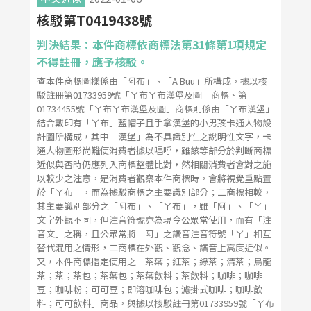
核駁第T0419438號
判決結果：本件商標依商標法第31條第1項規定
不得註冊，應予核駁。
查本件商標圖樣係由「阿布」、「A Buu」所構成，據以核
駁註冊第01733959號「ㄚ布ㄚ布漢堡及圖」商標、第
01734455號「ㄚ布ㄚ布漢堡及圖」商標則係由「ㄚ布漢堡」
結合戴印有「ㄚ布」藍帽子且手拿漢堡的小男孩卡通人物設
計圖所構成，其中「漢堡」為不具識別性之說明性文字，卡
通人物圖形尚難使消費者據以唱呼，雖該等部分於判斷商標
近似與否時仍應列入商標整體比對，然相關消費者會對之施
以較少之注意，是消費者觀察本件商標時，會將視覺重點置
於「ㄚ布」，而為據駁商標之主要識別部分；二商標相較，
其主要識別部分之「阿布」、「ㄚ布」，雖「阿」、「ㄚ」
文字外觀不同，但注音符號亦為現今公眾常使用，而有「注
音文」之稱，且公眾常將「阿」之讀音注音符號「ㄚ」相互
替代混用之情形，二商標在外觀、觀念、讀音上高度近似。
又，本件商標指定使用之「茶葉；紅茶；綠茶；清茶；烏龍
茶；茶；茶包；茶葉包；茶葉飲料；茶飲料；咖啡；咖啡
豆；咖啡粉；可可豆；即溶咖啡包；濾掛式咖啡；咖啡飲
料；可可飲料」商品，與據以核駁註冊第01733959號「ㄚ布