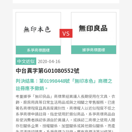
據爭商標圖樣
系爭商標圖樣
中文近似
2020-04-16
中台異字第G01080552號
判決結果：第01998448號「無印本色」商標之
註冊應予撤銷。
考量據爭「無印良品」商標業經異議人長期使用在文具、衣
飾、廚房用具等日常生活用品或與之相關之零售服務，已達
著名商標程度且具高度識別性，商標權人以近似程度不低之
系爭商標申請註冊，指定使用於類似商品，系爭商標商品自
易使消費者誤認係源自於異議人，或誤認二商標之使用人間
存在關係企業、授權關係、加盟關係或其他類似關係，而產
生混淆誤認情事，系爭商標之註冊，應有商標法第30條第1