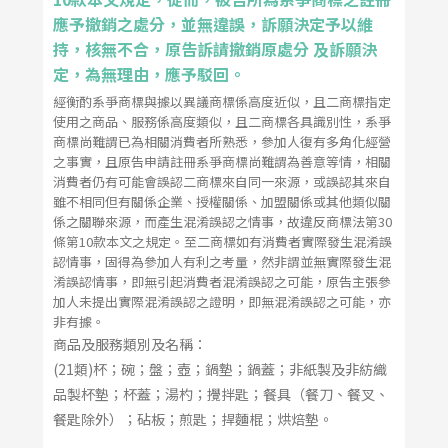
應予撤銷之處分，並無違誤，訴願決定予以維
持，核無不合，原告訴請撤銷原處分 及訴願決
定，為無理由，應予駁回。
經衡酌系爭商標與據以異議商標係高度近似，且二商標指定
使用之商品、服務係高度類似，且二商標各具識別性，系爭
商標尚難謂已為相關消費者所熟悉，參加人復有多角化經營
之事實，且原告申請註冊系爭商標尚難謂為善意等情，相關
消費者仍有可能會誤認二商標來自同一來源，或誤認其來自
雖不相同但有關係企業、授權關係、加盟關係或其他類似關
係之關聯來源，而產生混淆誤認之情事，故違反商標法第30
條第10款本文之規定。至二商標如有消費者實際發生混淆誤
認情事，固得為參加人有利之考量，然非謂並無實際發生混
淆誤認情事，即無引起消費者混淆誤認之可能，原告主張參
加人未提出實際混淆誤認之證明，即無混淆誤認之可能，亦
非有據。
商品及服務類別及名稱：
(21類)杯；碗；盤；壺；鍋墊；鍋蓋；非紙製及非紡織
品製杯墊；杯蓋；湯杓；攪拌匙；餐具（餐刀、餐叉、
餐匙除外）；砧板；煎匙；捍麵棍；烘焙墊。