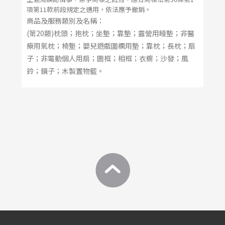
項第11款前段規定之適用，依法應予撤銷。
商品及服務類別及名稱：
(第20類)枕頭；抱枕；坐墊；靠墊；露營用睡墊；非醫
療用氣枕；椅墊；嬰兒遊戲圍欄用墊；靠枕；長枕；扇
子；非電動個人用扇；圖框；相框；衣櫥；沙發；風
鈴；鏡子；木製置物籃。