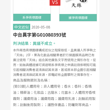
系爭商標圖樣
據爭商標圖樣
中文近似
2020-05-08
中台異字第G01080393號
判決結果：異議不成立。
本件兩造商標圖樣構成近似之程度極低，且異議人所爭執之
「天絲」2字，業為化妝品相關業者於行銷面膜商品時已有
廣泛使用「天絲」結合其他廣告文字而使用之情形存在，從
而，如無具體證據可資證明系爭商標之申請註冊係明知可能
引起相關消費者混淆誤認其來源，甚或原本即企圖引起相關
消費者混淆誤認其來源，即難認有企圖攀附之情事存在。
商品及服務類別及名稱：
(第03類)人體用皂；非人體用皂；香水；香料；香精
油；精華油；化妝品；古龍水；花露水；人體用芳香噴
霧劑；護膚用油；護膚用霜；護膚用乳液；刮鬍前用製
劑；刮鬍後用製劑；；護唇保養品；防曬劑等商品。