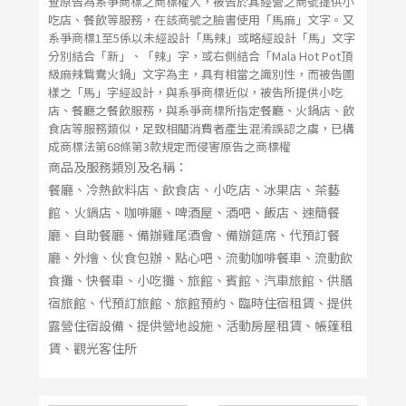
查原告為系爭商標之商標權人，被告於其經營之商號提供小
吃店、餐飲等服務，在該商號之臉書使用「馬麻」文字。又
系爭商標1至5係以未經設計「馬辣」或略經設計「馬」文字
分別結合「新」、「辣」字，或右側結合「Mala Hot Pot頂
級麻辣鴛鴦火鍋」文字為主，具有相當之識別性，而被告圖
樣之「馬」字經設計，與系爭商標近似，被告所提供小吃
店、餐廳之餐飲服務，與系爭商標所指定餐廳、火鍋店、飲
食店等服務類似，足致相關消費者產生混淆誤認之虞，已構
成商標法第68條第3款規定而侵害原告之商標權
商品及服務類別及名稱：
餐廳、冷熱飲料店、飲食店、小吃店、冰果店、茶藝
館、火鍋店、咖啡廳、啤酒屋、酒吧、飯店、速簡餐
廳、自助餐廳、備辦雞尾酒會、備辦筵席、代預訂餐
廳、外燴、伙食包辦、點心吧、流動咖啡餐車、流動飲
食攤、快餐車、小吃攤、旅館、賓館、汽車旅館、供膳
宿旅館、代預訂旅館、旅館預約、臨時住宿租賃、提供
露營住宿設備、提供營地設施、活動房屋租賃、帳篷租
賃、觀光客住所