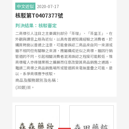
中文近似
2020-07-17
核駁第T0407377號
判決結果：核駁審定
二商標引人注目之主要識別部分「茶理」、「茶里王」，在
外觀與讀音上極為近似，以具有普通知識經驗之消費者，於
購買時施以普通之注意，可能會誤認二商品來自同一來源或
雖不相同但有關聯之來源，應屬構成近似之商標，雖因行銷
管道的不同，引起相關消費者混淆誤認之程度可能較低，惟
商標權人亦得隨業務之擴展而任意改變其商品銷售之通路，
難謂二商標之商品銷售場所或管道將來毫無重疊之可能。是
以，系爭商標應予核駁。
商品及服務類別及名稱：
(30類)茶。