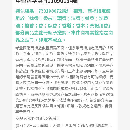
中台評字第H01090034號
判決結果：第01980729號「弼豫」商標指定使
用於「線香；香末；環香；沈香；盤香；沈香
油；檀香；香；臥香；香塔；香木；祭祀用香」
部分商品之註冊應予撤銷。本件商標其餘指定商
品之註冊，評定不成立。
考量兩造商標近似程度雖不高，但系爭商標指定使用於「線
香；香末；環香；沈香；盤香；沈香油；檀香；香；臥香；
香塔；香木；祭祀用香」部分商品，與據爭商標指定商品存
在同一或高度類似關係，據爭商標具相當識別性、而系爭商
標於註冊後實際使用情形有導向二者來源混同可能，且申請
難認係屬善意等因素綜合判斷，相關消費者有可能誤認二商
標之商品為同一來源，或者誤認二商標之使用人間存在關係
企業、授權關係、加盟關係或其他類似關係，而產生混淆誤
認情事，系爭商標前述部分商品之註冊，應有商標法第30條
第1項第10款規定之適用，依法應予撤銷，則該等部分商品
是否尚有違反商標法第30條第1項第12款規定之適用，毋庸
再予審究。
商品及服務類別及名稱：
(03) 化粧品；面膜；人體用清潔劑；非人體用清潔劑；