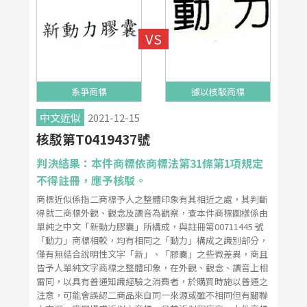
系爭商標
據以核駁商標
中文近似
2021-12-15
核駁第T0419437號
判決結果：本件商標依商標法第31條第1項規定
不得註冊，應予核駁。
商標近似係指二商標予人之整體印象有其相近之處，其判斷
得就二商標外觀、觀念及讀音為觀察，查本件商標圖樣係由
單純之中文「新動力膠囊」所構成，與註冊第00711445 號
「動力」商標相較，均有相同之「動力」構成之識別部分，
僅有無結合說明性文字「新」、「膠囊」之些微差異，商且
皆予人單純文字商標之整體印象，在外觀、觀念、讀音上相
雷同，以具有普通知識經驗之消費者，於購買時施以普通之
注意，可能會誤認二商品來自同一來源或雖不相同但有關聯