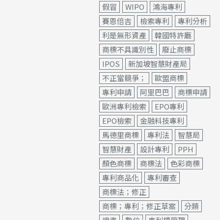
假冒
WIPO
鴻海專利
賽恩倍吉
檢索專利
專利分析
利是無形資產
韓國特許廳
商標不具識別性
廢止商標
IPOS
新加坡智慧財產局
不正當競爭；
歐盟商標
專利申請
阿里巴巴
商標申請
歐洲專利檢索
EPO專利
EPO檢索
金融科技專利
馬德里商標
專利法
智慧局
智慧財產
設計專利
PPH
顏色商標
商標法
色彩商標
專利商品化
專利審查
商標法；修正
商標；專利；修正草案
分類