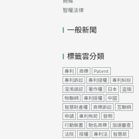
商標
智權法律
一般新聞
標籤雲分類
專利
商標
Patent
專利訴訟
專利侵權
專利糾紛
混淆誤認
著作權
日本
盜版
物聯網
專利授權
中國
智慧財產權
商標訴訟
互聯網
申請
專利佈局
發明
行動裝置
馳名商標
加速審查
法院
授權
專利法
智慧局