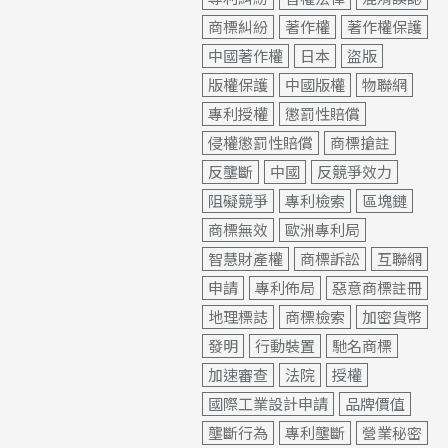
商標糾紛
著作權
著作權保護
中國著作權
日本
盜版
版權保護
中國版權
物聯網
專利授權
懲罰性賠償
侵權懲罰性賠償
商標搶註
反壟斷
中國
反競爭效力
阻礙競爭
專利檢索
區塊鏈
商標無效
歐洲專利局
智慧財產權
商標訴訟
互聯網
申請
專利佈局
惡意商標註冊
地理標誌
商標檢索
加密貨幣
發明
行動裝置
馳名商標
加速審查
法院
授權
國際工業設計申請
品牌價值
壟斷行為
專利壟斷
營業秘密