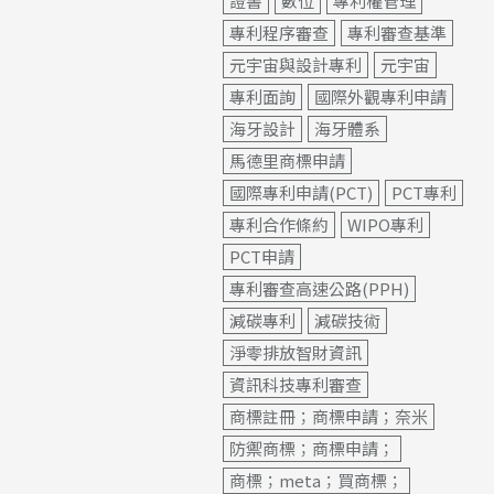
證書
數位
專利權管理
專利程序審查
專利審查基準
元宇宙與設計專利
元宇宙
專利面詢
國際外觀專利申請
海牙設計
海牙體系
馬德里商標申請
國際專利申請(PCT)
PCT專利
專利合作條約
WIPO專利
PCT申請
專利審查高速公路(PPH)
減碳專利
減碳技術
淨零排放智財資訊
資訊科技專利審查
商標註冊；商標申請；奈米
防禦商標；商標申請；
商標；meta；買商標；