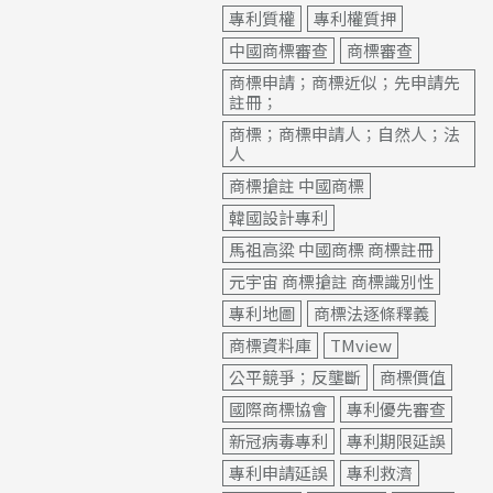
專利質權
專利權質押
中國商標審查
商標審查
商標申請；商標近似；先申請先
註冊；
商標；商標申請人；自然人；法
人
商標搶註 中國商標
韓國設計專利
馬祖高粱 中國商標 商標註冊
元宇宙 商標搶註 商標識別性
專利地圖
商標法逐條釋義
商標資料庫
TMview
公平競爭；反壟斷
商標價值
國際商標協會
專利優先審查
新冠病毒專利
專利期限延誤
專利申請延誤
專利救濟