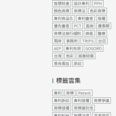
智慧財產
設計專利
PPH
顏色商標
商標法
色彩商標
專利商品化
專利審查
版權
優先審查
PCT
面詢
優惠期
商標法施行細則
綠能
醫療
兩岸
事務所
TRIPS
台日
AEP
專利布局
GOGORO
台灣
色彩
損害賠償
善良風俗
訴訟
標籤雲集
專利
商標
Patent
專利訴訟
專利侵權
商標爭議
商標侵權
商標識別性
專利糾紛
智權法律
混淆誤認