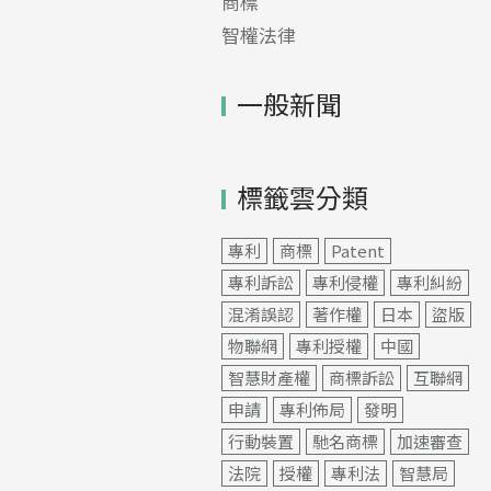
商標
智權法律
一般新聞
標籤雲分類
專利
商標
Patent
專利訴訟
專利侵權
專利糾紛
混淆誤認
著作權
日本
盜版
物聯網
專利授權
中國
智慧財產權
商標訴訟
互聯網
申請
專利佈局
發明
行動裝置
馳名商標
加速審查
法院
授權
專利法
智慧局