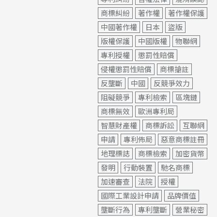
商標糾紛
著作權
著作權保護
中國著作權
日本
盜版
版權保護
中國版權
物聯網
專利授權
懲罰性賠償
侵權懲罰性賠償
商標搶註
反壟斷
中國
反競爭效力
阻礙競爭
專利檢索
區塊鏈
商標無效
歐洲專利局
智慧財產權
商標訴訟
互聯網
申請
專利佈局
惡意商標註冊
地理標誌
商標檢索
加密貨幣
發明
行動裝置
馳名商標
加速審查
法院
授權
國際工業設計申請
品牌價值
壟斷行為
專利壟斷
營業秘密