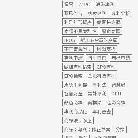
假冒
WIPO
鴻海專利
賽恩倍吉
檢索專利
專利分析
利是無形資產
韓國特許廳
商標不具識別性
廢止商標
IPOS
新加坡智慧財產局
不正當競爭；
歐盟商標
專利申請
阿里巴巴
商標申請
歐洲專利檢索
EPO專利
EPO檢索
金融科技專利
馬德里商標
專利法
智慧局
智慧財產
設計專利
PPH
顏色商標
商標法
色彩商標
專利商品化
專利審查
商標法；修正
商標；專利；修正草案
分類