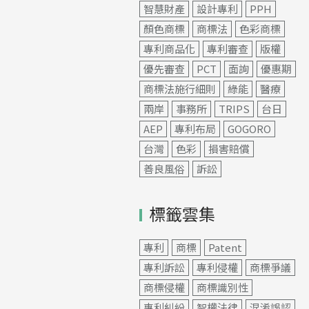
智慧財產
設計專利
PPH
顏色商標
商標法
色彩商標
專利商品化
專利審查
版權
優先審查
PCT
面詢
優惠期
商標法施行細則
綠能
醫療
兩岸
事務所
TRIPS
台日
AEP
專利布局
GOGORO
台灣
色彩
損害賠償
善良風俗
訴訟
標籤雲集
專利
商標
Patent
專利訴訟
專利侵權
商標爭議
商標侵權
商標識別性
專利糾紛
智權法律
混淆誤認