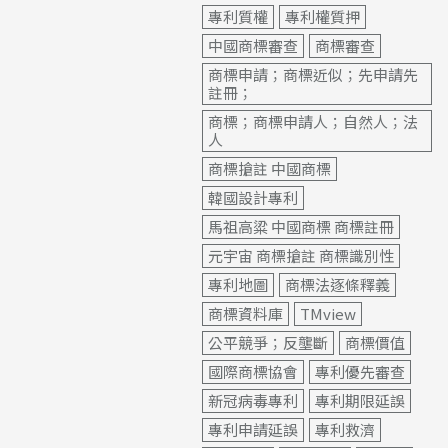
專利質權
專利權質押
中國商標審查
商標審查
商標申請；商標近似；先申請先
註冊；
商標；商標申請人；自然人；法
人
商標搶註 中國商標
韓國設計專利
馬祖高粱 中國商標 商標註冊
元宇宙 商標搶註 商標識別性
專利地圖
商標法逐條釋義
商標資料庫
TMview
公平競爭；反壟斷
商標價值
國際商標協會
專利優先審查
新冠病毒專利
專利期限延誤
專利申請延誤
專利救濟