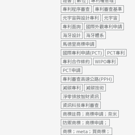
證書
數位
專利權管理
專利程序審查
專利審查基準
元宇宙與設計專利
元宇宙
專利面詢
國際外觀專利申請
海牙設計
海牙體系
馬德里商標申請
國際專利申請(PCT)
PCT專利
專利合作條約
WIPO專利
PCT申請
專利審查高速公路(PPH)
減碳專利
減碳技術
淨零排放智財資訊
資訊科技專利審查
商標註冊；商標申請；奈米
防禦商標；商標申請；
商標；meta；買商標；