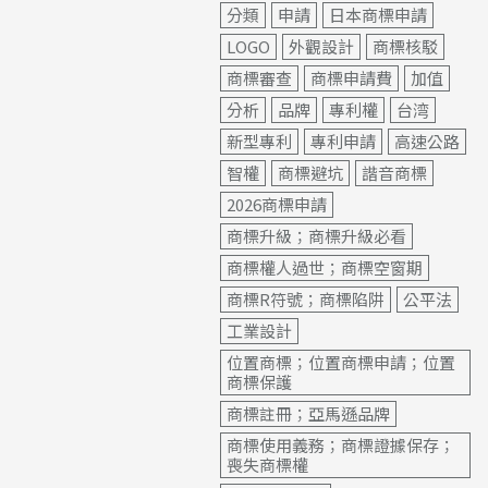
分類
申請
日本商標申請
LOGO
外觀設計
商標核駁
商標審查
商標申請費
加值
分析
品牌
專利權
台湾
新型專利
專利申請
高速公路
智權
商標避坑
諧音商標
2026商標申請
商標升級；商標升級必看
商標權人過世；商標空窗期
商標R符號；商標陷阱
公平法
工業設計
位置商標；位置商標申請；位置
商標保護
商標註冊；亞馬遜品牌
商標使用義務；商標證據保存；
喪失商標權