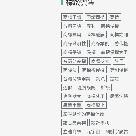
標籤雲集
商標申請
申請商標
商標
台灣商標
專利
商標侵權
商標費用
商標延展
商標註冊
商標識別性
商標案例
著作權
商標爭議
侵權
商標侵權案例
智慧財產權
商標檢索
註冊
商標法
商標被侵權
專利侵權
台灣商標申請
判決
搶註
近似
混淆誤認
訴訟
專利檢索
商標使用
簡繁字體
異體字體
商標廢止
影視劇作的商標保護
諧音梗商標
設計專利
立體商標
元宇宙
關鍵字廣告