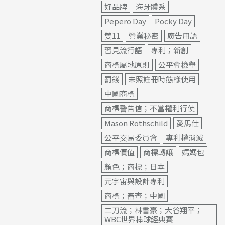
好品牌
海牙體系
Pepero Day
Pocky Day
雙11
營業秘密
廣告用語
習見流行語
專利；新創
商標屬地原則
公平會檢舉
罰錢
未照註冊時態樣使用
中國商標
商標警告信；不當權利行使
Mason Rothschild
愛馬仕
公平交易委員會
專利權消滅
商標價值
商標轉讓
媽媽包
顏色；商標；日本
元宇宙與設計專利
商標；審查；中國
二刀流；林書豪；大谷翔平；
WBC世界棒球經典賽