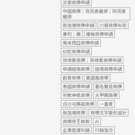
汶萊商標申請
中國商標；亮亮香雞排；阿亮香
雞排
新加坡商標申請
川普商標布局
專利；藥
緬甸商標申請
馬來西亞商標申請
印尼商標申請
菲律賓商標；菲律賓商標申請
申請越南商標
越南商標申請
創意商標
異國風商標
泰國商標申請
著名聲音商標
宗教神祇商標
大甲媽商標
白沙屯媽祖商標
一番賞
新加坡商標
商標文字變形設計
商標帝王條款
AI
企業營運利器
行銷加分