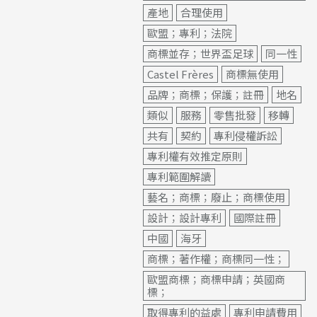
產地
合理使用
歐盟；專利；法院
商標並存；世界盃足球
同一性
Castel Frères
商標無使用
品牌；商標；保護；註冊
地名
類似
服務
零售批發
移轉
共有
契約
專利侵權訴訟
專利權有效推定原則
專利範圍解讀
藝名；商標；廢止；商標使用
設計；設計專利
國際註冊
中國
海牙
商標；著作權；商標同一性；
歐盟商標；商標申請；英國商
標；
取得專利的益處
專利申請費用