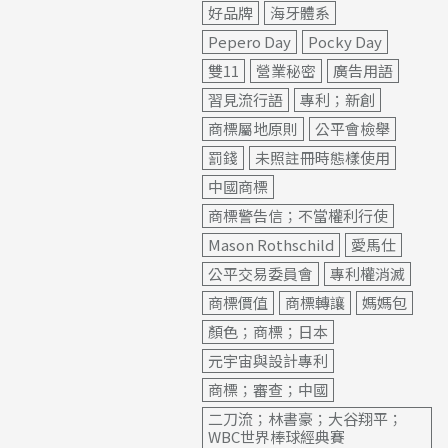
好品牌
海牙體系
Pepero Day
Pocky Day
雙11
營業秘密
廣告用語
習見流行語
專利；新創
商標屬地原則
公平會檢舉
罰錢
未照註冊時態樣使用
中國商標
商標警告信；不當權利行使
Mason Rothschild
愛馬仕
公平交易委員會
專利權消滅
商標價值
商標轉讓
媽媽包
顏色；商標；日本
元宇宙與設計專利
商標；審查；中國
二刀流；林書豪；大谷翔平；
WBC世界棒球經典賽