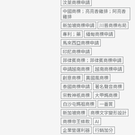
汶萊商標申請
中國商標；亮亮香雞排；阿亮香
雞排
新加坡商標申請
川普商標布局
專利；藥
緬甸商標申請
馬來西亞商標申請
印尼商標申請
菲律賓商標；菲律賓商標申請
申請越南商標
越南商標申請
創意商標
異國風商標
泰國商標申請
著名聲音商標
宗教神祇商標
大甲媽商標
白沙屯媽祖商標
一番賞
新加坡商標
商標文字變形設計
商標帝王條款
AI
企業營運利器
行銷加分