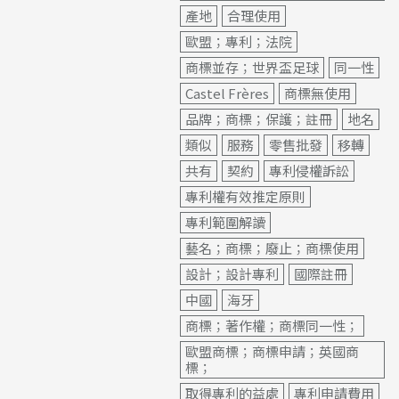
產地
合理使用
歐盟；專利；法院
商標並存；世界盃足球
同一性
Castel Frères
商標無使用
品牌；商標；保護；註冊
地名
類似
服務
零售批發
移轉
共有
契約
專利侵權訴訟
專利權有效推定原則
專利範圍解讀
藝名；商標；廢止；商標使用
設計；設計專利
國際註冊
中國
海牙
商標；著作權；商標同一性；
歐盟商標；商標申請；英國商
標；
取得專利的益處
專利申請費用