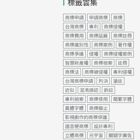
標籤雲集
商標申請
申請商標
商標
台灣商標
專利
商標侵權
商標費用
商標延展
商標註冊
商標識別性
商標案例
著作權
商標爭議
侵權
商標侵權案例
智慧財產權
商標檢索
註冊
商標法
商標被侵權
專利侵權
台灣商標申請
判決
搶註
近似
混淆誤認
訴訟
專利檢索
商標使用
簡繁字體
異體字體
商標廢止
影視劇作的商標保護
諧音梗商標
設計專利
立體商標
元宇宙
關鍵字廣告