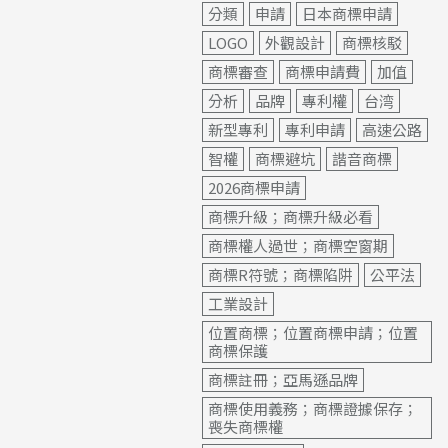
分類
申請
日本商標申請
LOGO
外觀設計
商標核駁
商標審查
商標申請費
加值
分析
品牌
專利權
台湾
新型專利
專利申請
高速公路
智權
商標避坑
諧音商標
2026商標申請
商標升級；商標升級必看
商標權人過世；商標空窗期
商標R符號；商標陷阱
公平法
工業設計
位置商標；位置商標申請；位置
商標保護
商標註冊；亞馬遜品牌
商標使用義務；商標證據保存；
喪失商標權