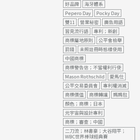
好品牌
海牙體系
Pepero Day
Pocky Day
雙11
營業秘密
廣告用語
習見流行語
專利；新創
商標屬地原則
公平會檢舉
罰錢
未照註冊時態樣使用
中國商標
商標警告信；不當權利行使
Mason Rothschild
愛馬仕
公平交易委員會
專利權消滅
商標價值
商標轉讓
媽媽包
顏色；商標；日本
元宇宙與設計專利
商標；審查；中國
二刀流；林書豪；大谷翔平；
WBC世界棒球經典賽