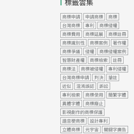
標籤雲集
商標申請
申請商標
商標
台灣商標
專利
商標侵權
商標費用
商標延展
商標註冊
商標識別性
商標案例
著作權
商標爭議
侵權
商標侵權案例
智慧財產權
商標檢索
註冊
商標法
商標被侵權
專利侵權
台灣商標申請
判決
搶註
近似
混淆誤認
訴訟
專利檢索
商標使用
簡繁字體
異體字體
商標廢止
影視劇作的商標保護
諧音梗商標
設計專利
立體商標
元宇宙
關鍵字廣告