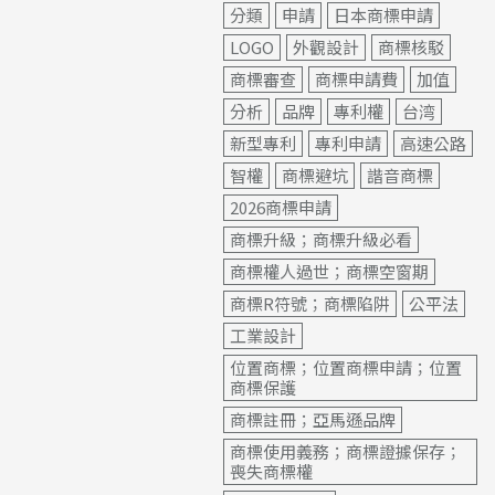
分類
申請
日本商標申請
LOGO
外觀設計
商標核駁
商標審查
商標申請費
加值
分析
品牌
專利權
台湾
新型專利
專利申請
高速公路
智權
商標避坑
諧音商標
2026商標申請
商標升級；商標升級必看
商標權人過世；商標空窗期
商標R符號；商標陷阱
公平法
工業設計
位置商標；位置商標申請；位置
商標保護
商標註冊；亞馬遜品牌
商標使用義務；商標證據保存；
喪失商標權