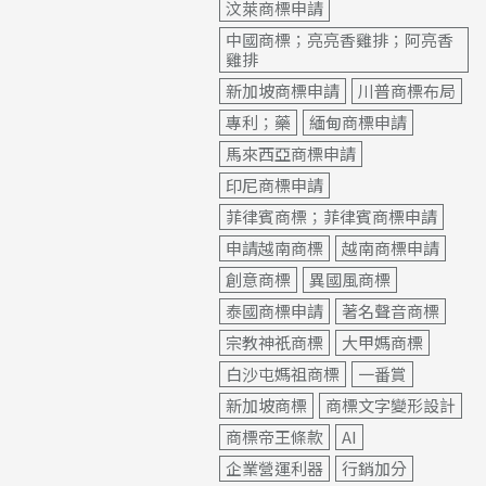
汶萊商標申請
中國商標；亮亮香雞排；阿亮香
雞排
新加坡商標申請
川普商標布局
專利；藥
緬甸商標申請
馬來西亞商標申請
印尼商標申請
菲律賓商標；菲律賓商標申請
申請越南商標
越南商標申請
創意商標
異國風商標
泰國商標申請
著名聲音商標
宗教神祇商標
大甲媽商標
白沙屯媽祖商標
一番賞
新加坡商標
商標文字變形設計
商標帝王條款
AI
企業營運利器
行銷加分