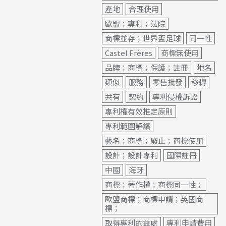
產地
合理使用
歐盟；專利；法院
商標並存；世界盃足球
同一性
Castel Frères
商標無使用
品牌；商標；保護；註冊
地名
類似
服務
零售批發
移轉
共有
契約
專利侵權訴訟
專利權有效推定原則
專利範圍解讀
藝名；商標；廢止；商標使用
設計；設計專利
國際註冊
中國
海牙
商標；著作權；商標同一性；
歐盟商標；商標申請；英國商
標；
取得專利的益處
專利申請費用