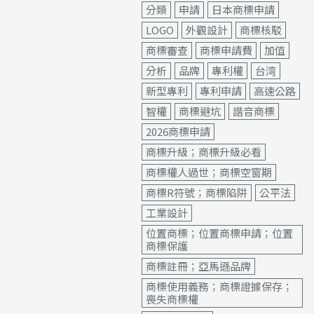
分類
申請
日本商標申請
LOGO
外觀設計
商標核駁
商標審查
商標申請費
加值
分析
品牌
專利權
台湾
新型專利
專利申請
高速公路
智權
商標避坑
諧音商標
2026商標申請
商標升級；商標升級必看
商標權人過世；商標空窗期
商標R符號；商標陷阱
公平法
工業設計
位置商標；位置商標申請；位置
商標保護
商標註冊；亞馬遜品牌
商標使用義務；商標證據保存；
喪失商標權