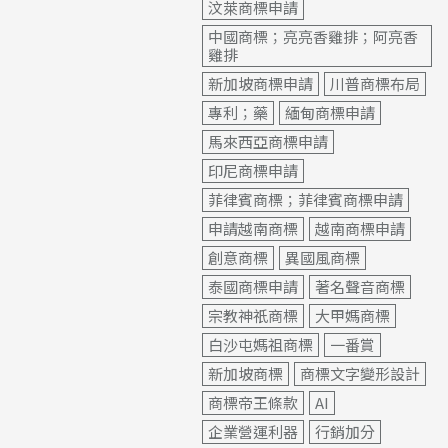
汶萊商標申請
中國商標；亮亮香雞排；阿亮香
雞排
新加坡商標申請
川普商標布局
專利；藥
緬甸商標申請
馬來西亞商標申請
印尼商標申請
菲律賓商標；菲律賓商標申請
申請越南商標
越南商標申請
創意商標
異國風商標
泰國商標申請
著名聲音商標
宗教神祇商標
大甲媽商標
白沙屯媽祖商標
一番賞
新加坡商標
商標文字變形設計
商標帝王條款
AI
企業營運利器
行銷加分