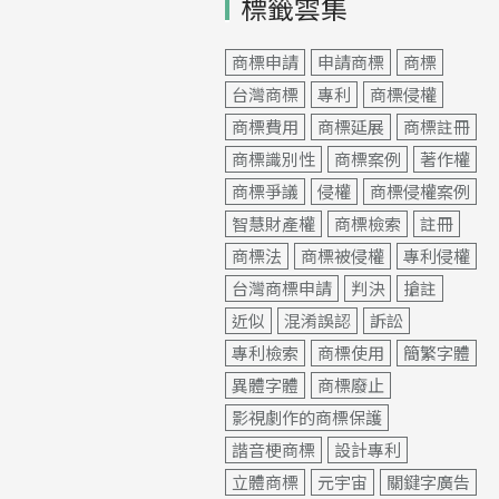
標籤雲集
商標申請
申請商標
商標
台灣商標
專利
商標侵權
商標費用
商標延展
商標註冊
商標識別性
商標案例
著作權
商標爭議
侵權
商標侵權案例
智慧財產權
商標檢索
註冊
商標法
商標被侵權
專利侵權
台灣商標申請
判決
搶註
近似
混淆誤認
訴訟
專利檢索
商標使用
簡繁字體
異體字體
商標廢止
影視劇作的商標保護
諧音梗商標
設計專利
立體商標
元宇宙
關鍵字廣告