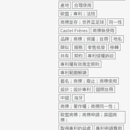
產地
合理使用
歐盟；專利；法院
商標並存；世界盃足球
同一性
Castel Frères
商標無使用
品牌；商標；保護；註冊
地名
類似
服務
零售批發
移轉
共有
契約
專利侵權訴訟
專利權有效推定原則
專利範圍解讀
藝名；商標；廢止；商標使用
設計；設計專利
國際註冊
中國
海牙
商標；著作權；商標同一性；
歐盟商標；商標申請；英國商
標；
取得專利的益處
專利申請費用