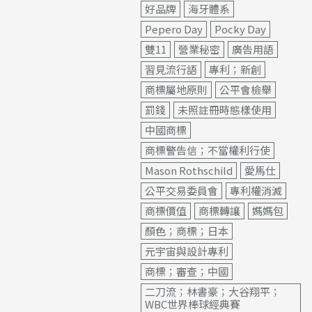
好品牌
海牙體系
Pepero Day
Pocky Day
雙11
營業秘密
廣告用語
習見流行語
專利；新創
商標屬地原則
公平會檢舉
罰錢
未照註冊時態樣使用
中國商標
商標警告信；不當權利行使
Mason Rothschild
愛馬仕
公平交易委員會
專利權消滅
商標價值
商標轉讓
媽媽包
顏色；商標；日本
元宇宙與設計專利
商標；審查；中國
二刀流；林書豪；大谷翔平；
WBC世界棒球經典賽