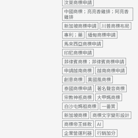
汶萊商標申請
中國商標；亮亮香雞排；阿亮香
雞排
新加坡商標申請
川普商標布局
專利；藥
緬甸商標申請
馬來西亞商標申請
印尼商標申請
菲律賓商標；菲律賓商標申請
申請越南商標
越南商標申請
創意商標
異國風商標
泰國商標申請
著名聲音商標
宗教神祇商標
大甲媽商標
白沙屯媽祖商標
一番賞
新加坡商標
商標文字變形設計
商標帝王條款
AI
企業營運利器
行銷加分