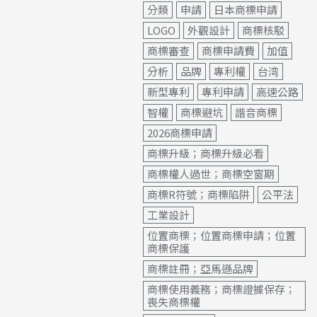
分類
申請
日本商標申請
LOGO
外觀設計
商標核駁
商標審查
商標申請費
加值
分析
品牌
專利權
台湾
新型專利
專利申請
高速公路
智權
商標避坑
諧音商標
2026商標申請
商標升級；商標升級必看
商標權人過世；商標空窗期
商標R符號；商標陷阱
公平法
工業設計
位置商標；位置商標申請；位置
商標保護
商標註冊；亞馬遜品牌
商標使用義務；商標證據保存；
喪失商標權