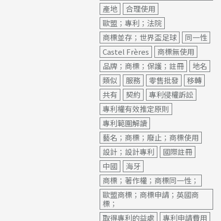
產地
合理使用
歐盟；專利；法院
商標並存；世界盃足球
同一性
Castel Frères
商標無使用
品牌；商標；保護；註冊
地名
類似
服務
零售批發
移轉
共有
契約
專利侵權訴訟
專利權有效推定原則
專利範圍解讀
藝名；商標；廢止；商標使用
設計；設計專利
國際註冊
中國
海牙
商標；著作權；商標同一性；
歐盟商標；商標申請；英國商
標；
取得專利的益處
專利申請費用