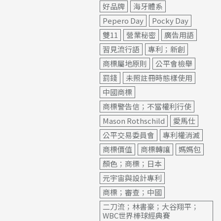
好品牌
海牙體系
Pepero Day
Pocky Day
雙11
營業秘密
廣告用語
習見流行語
專利；新創
商標屬地原則
公平會檢舉
罰錢
未照註冊時態樣使用
中國商標
商標警告信；不當權利行使
Mason Rothschild
愛馬仕
公平交易委員會
專利權消滅
商標價值
商標轉讓
媽媽包
顏色；商標；日本
元宇宙與設計專利
商標；審查；中國
二刀流；林書豪；大谷翔平；
WBC世界棒球經典賽