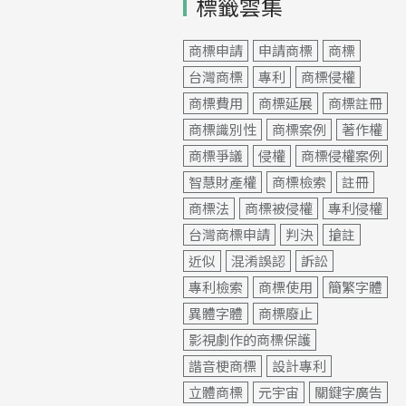
標籤雲集
商標申請
申請商標
商標
台灣商標
專利
商標侵權
商標費用
商標延展
商標註冊
商標識別性
商標案例
著作權
商標爭議
侵權
商標侵權案例
智慧財產權
商標檢索
註冊
商標法
商標被侵權
專利侵權
台灣商標申請
判決
搶註
近似
混淆誤認
訴訟
專利檢索
商標使用
簡繁字體
異體字體
商標廢止
影視劇作的商標保護
諧音梗商標
設計專利
立體商標
元宇宙
關鍵字廣告