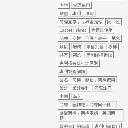
產地
合理使用
歐盟；專利；法院
商標並存；世界盃足球
同一性
Castel Frères
商標無使用
品牌；商標；保護；註冊
地名
類似
服務
零售批發
移轉
共有
契約
專利侵權訴訟
專利權有效推定原則
專利範圍解讀
藝名；商標；廢止；商標使用
設計；設計專利
國際註冊
中國
海牙
商標；著作權；商標同一性；
歐盟商標；商標申請；英國商
標；
取得專利的益處
專利申請費用