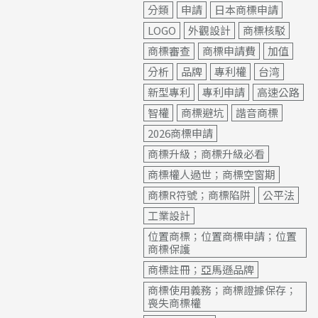
分類
申請
日本商標申請
LOGO
外觀設計
商標核駁
商標審查
商標申請費
加值
分析
品牌
專利權
台湾
新型專利
專利申請
高速公路
智權
商標避坑
諧音商標
2026商標申請
商標升級；商標升級必看
商標權人過世；商標空窗期
商標R符號；商標陷阱
公平法
工業設計
位置商標；位置商標申請；位置
商標保護
商標註冊；亞馬遜品牌
商標使用義務；商標證據保存；
喪失商標權