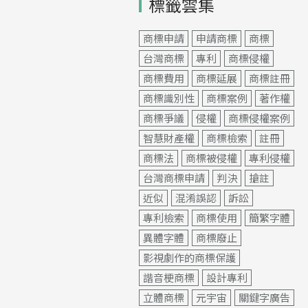
標籤雲集
商標申請
申請商標
商標
台灣商標
專利
商標侵權
商標費用
商標延展
商標註冊
商標識別性
商標案例
著作權
商標爭議
侵權
商標侵權案例
智慧財產權
商標檢索
註冊
商標法
商標被侵權
專利侵權
台灣商標申請
判決
搶註
近似
混淆誤認
訴訟
專利檢索
商標使用
簡繁字體
異體字體
商標廢止
影視劇作的商標保護
諧音梗商標
設計專利
立體商標
元宇宙
關鍵字廣告