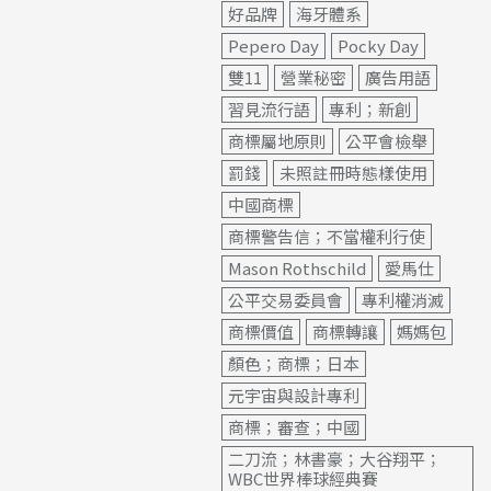
好品牌
海牙體系
Pepero Day
Pocky Day
雙11
營業秘密
廣告用語
習見流行語
專利；新創
商標屬地原則
公平會檢舉
罰錢
未照註冊時態樣使用
中國商標
商標警告信；不當權利行使
Mason Rothschild
愛馬仕
公平交易委員會
專利權消滅
商標價值
商標轉讓
媽媽包
顏色；商標；日本
元宇宙與設計專利
商標；審查；中國
二刀流；林書豪；大谷翔平；
WBC世界棒球經典賽