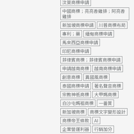
汶萊商標申請
中國商標；亮亮香雞排；阿亮香
雞排
新加坡商標申請
川普商標布局
專利；藥
緬甸商標申請
馬來西亞商標申請
印尼商標申請
菲律賓商標；菲律賓商標申請
申請越南商標
越南商標申請
創意商標
異國風商標
泰國商標申請
著名聲音商標
宗教神祇商標
大甲媽商標
白沙屯媽祖商標
一番賞
新加坡商標
商標文字變形設計
商標帝王條款
AI
企業營運利器
行銷加分