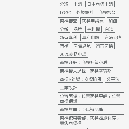
分類
申請
日本商標申請
LOGO
外觀設計
商標核駁
商標審查
商標申請費
加值
分析
品牌
專利權
台湾
新型專利
專利申請
高速公路
智權
商標避坑
諧音商標
2026商標申請
商標升級；商標升級必看
商標權人過世；商標空窗期
商標R符號；商標陷阱
公平法
工業設計
位置商標；位置商標申請；位置
商標保護
商標註冊；亞馬遜品牌
商標使用義務；商標證據保存；
喪失商標權