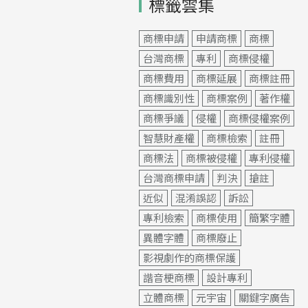
標籤雲集
商標申請
申請商標
商標
台灣商標
專利
商標侵權
商標費用
商標延展
商標註冊
商標識別性
商標案例
著作權
商標爭議
侵權
商標侵權案例
智慧財產權
商標檢索
註冊
商標法
商標被侵權
專利侵權
台灣商標申請
判決
搶註
近似
混淆誤認
訴訟
專利檢索
商標使用
簡繁字體
異體字體
商標廢止
影視劇作的商標保護
諧音梗商標
設計專利
立體商標
元宇宙
關鍵字廣告