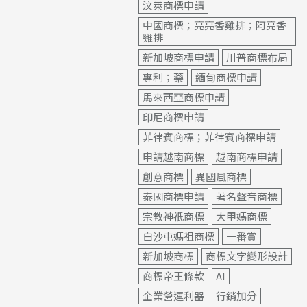
汶萊商標申請
中國商標；亮亮香雞排；阿亮香
雞排
新加坡商標申請
川普商標布局
專利；藥
緬甸商標申請
馬來西亞商標申請
印尼商標申請
菲律賓商標；菲律賓商標申請
申請越南商標
越南商標申請
創意商標
異國風商標
泰國商標申請
著名聲音商標
宗教神祇商標
大甲媽商標
白沙屯媽祖商標
一番賞
新加坡商標
商標文字變形設計
商標帝王條款
AI
企業營運利器
行銷加分