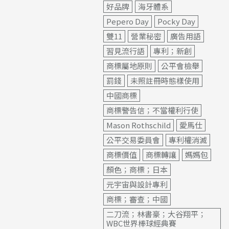
好品牌
海牙體系
Pepero Day
Pocky Day
雙11
營業秘密
廣告用語
習見流行語
專利；新創
商標屬地原則
公平會檢舉
罰錢
未照註冊時態樣使用
中國商標
商標警告信；不當權利行使
Mason Rothschild
愛馬仕
公平交易委員會
專利權消滅
商標價值
商標轉讓
媽媽包
顏色；商標；日本
元宇宙與設計專利
商標；審查；中國
二刀流；林書豪；大谷翔平；
WBC世界棒球經典賽