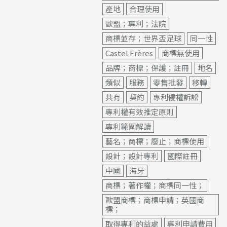
產地
合理使用
歐盟；專利；法院
商標並存；世界盃足球
同一性
Castel Frères
商標無使用
品牌；商標；保護；註冊
地名
類似
服務
零售批發
移轉
共有
契約
專利侵權訴訟
專利權有效推定原則
專利範圍解讀
藝名；商標；廢止；商標使用
設計；設計專利
國際註冊
中國
海牙
商標；著作權；商標同一性；
歐盟商標；商標申請；英國商
標；
取得專利的益處
專利申請費用