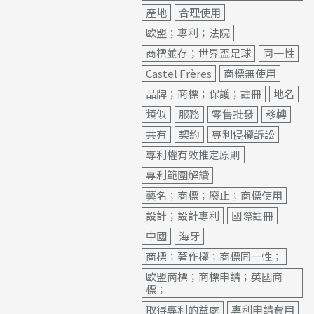
產地
合理使用
歐盟；專利；法院
商標並存；世界盃足球
同一性
Castel Frères
商標無使用
品牌；商標；保護；註冊
地名
類似
服務
零售批發
移轉
共有
契約
專利侵權訴訟
專利權有效推定原則
專利範圍解讀
藝名；商標；廢止；商標使用
設計；設計專利
國際註冊
中國
海牙
商標；著作權；商標同一性；
歐盟商標；商標申請；英國商
標；
取得專利的益處
專利申請費用