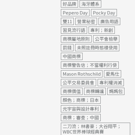
好品牌
海牙體系
Pepero Day
Pocky Day
雙11
營業秘密
廣告用語
習見流行語
專利；新創
商標屬地原則
公平會檢舉
罰錢
未照註冊時態樣使用
中國商標
商標警告信；不當權利行使
Mason Rothschild
愛馬仕
公平交易委員會
專利權消滅
商標價值
商標轉讓
媽媽包
顏色；商標；日本
元宇宙與設計專利
商標；審查；中國
二刀流；林書豪；大谷翔平；
WBC世界棒球經典賽