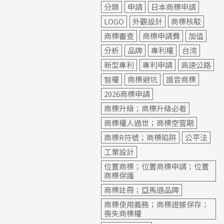
分類
申請
日本商標申請
LOGO
外觀設計
商標核駁
商標審查
商標申請費
加值
分析
品牌
專利權
台湾
新型專利
專利申請
高速公路
智權
商標避坑
諧音商標
2026商標申請
商標升級；商標升級必看
商標權人過世；商標空窗期
商標R符號；商標陷阱
公平法
工業設計
位置商標；位置商標申請；位置
商標保護
商標註冊；亞馬遜品牌
商標使用義務；商標證據保存；
喪失商標權