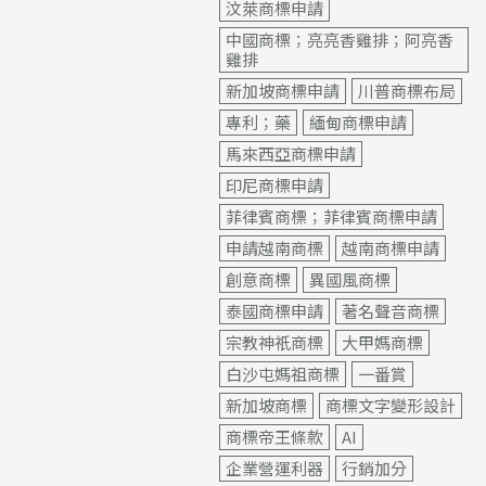
汶萊商標申請
中國商標；亮亮香雞排；阿亮香
雞排
新加坡商標申請
川普商標布局
專利；藥
緬甸商標申請
馬來西亞商標申請
印尼商標申請
菲律賓商標；菲律賓商標申請
申請越南商標
越南商標申請
創意商標
異國風商標
泰國商標申請
著名聲音商標
宗教神祇商標
大甲媽商標
白沙屯媽祖商標
一番賞
新加坡商標
商標文字變形設計
商標帝王條款
AI
企業營運利器
行銷加分