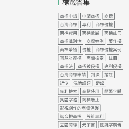
標籤雲集
商標申請
申請商標
商標
台灣商標
專利
商標侵權
商標費用
商標延展
商標註冊
商標識別性
商標案例
著作權
商標爭議
侵權
商標侵權案例
智慧財產權
商標檢索
註冊
商標法
商標被侵權
專利侵權
台灣商標申請
判決
搶註
近似
混淆誤認
訴訟
專利檢索
商標使用
簡繁字體
異體字體
商標廢止
影視劇作的商標保護
諧音梗商標
設計專利
立體商標
元宇宙
關鍵字廣告