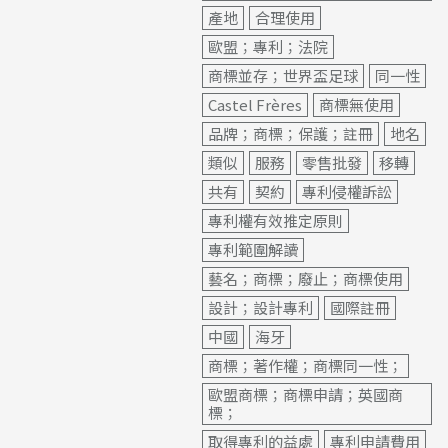
產地
合理使用
歐盟；專利；法院
商標並存；世界盃足球
同一性
Castel Frères
商標無使用
品牌；商標；保護；註冊
地名
類似
服務
零售批發
移轉
共有
契約
專利侵權訴訟
專利權有效推定原則
專利範圍解讀
藝名；商標；廢止；商標使用
設計；設計專利
國際註冊
中國
海牙
商標；著作權；商標同一性；
歐盟商標；商標申請；英國商
標；
取得專利的益處
專利申請費用