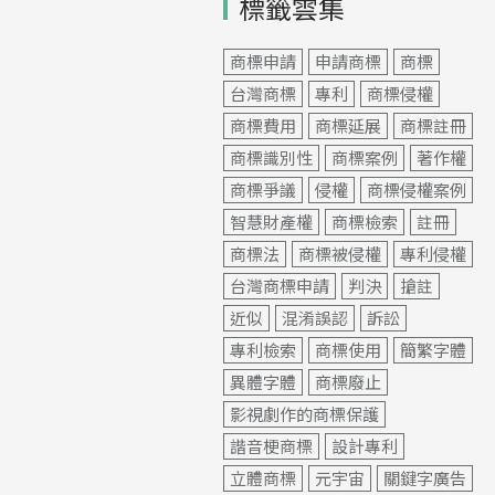
標籤雲集
商標申請
申請商標
商標
台灣商標
專利
商標侵權
商標費用
商標延展
商標註冊
商標識別性
商標案例
著作權
商標爭議
侵權
商標侵權案例
智慧財產權
商標檢索
註冊
商標法
商標被侵權
專利侵權
台灣商標申請
判決
搶註
近似
混淆誤認
訴訟
專利檢索
商標使用
簡繁字體
異體字體
商標廢止
影視劇作的商標保護
諧音梗商標
設計專利
立體商標
元宇宙
關鍵字廣告