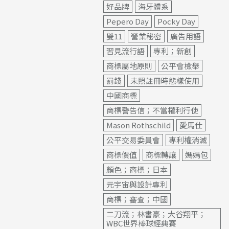
好品牌
海牙體系
Pepero Day
Pocky Day
雙11
營業秘密
廣告用語
習見流行語
專利；新創
商標屬地原則
公平會檢舉
罰錢
未照註冊時態樣使用
中國商標
商標警告信；不當權利行使
Mason Rothschild
愛馬仕
公平交易委員會
專利權消滅
商標價值
商標轉讓
媽媽包
顏色；商標；日本
元宇宙與設計專利
商標；審查；中國
二刀流；林書豪；大谷翔平；
WBC世界棒球經典賽