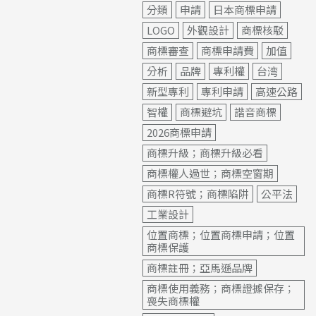
分類
申請
日本商標申請
LOGO
外觀設計
商標核駁
商標審查
商標申請費
加值
分析
品牌
專利權
台湾
新型專利
專利申請
高速公路
智權
商標避坑
諧音商標
2026商標申請
商標升級；商標升級必看
商標權人過世；商標空窗期
商標R符號；商標陷阱
公平法
工業設計
位置商標；位置商標申請；位置
商標保護
商標註冊；亞馬遜品牌
商標使用義務；商標證據保存；
喪失商標權