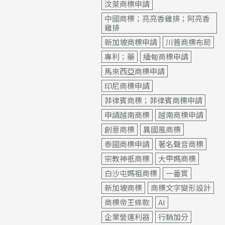
汶萊商標申請
中國商標；亮亮香雞排；阿亮香
雞排
新加坡商標申請
川普商標布局
專利；藥
緬甸商標申請
馬來西亞商標申請
印尼商標申請
菲律賓商標；菲律賓商標申請
申請越南商標
越南商標申請
創意商標
異國風商標
泰國商標申請
著名聲音商標
宗教神祇商標
大甲媽商標
白沙屯媽祖商標
一番賞
新加坡商標
商標文字變形設計
商標帝王條款
AI
企業營運利器
行銷加分