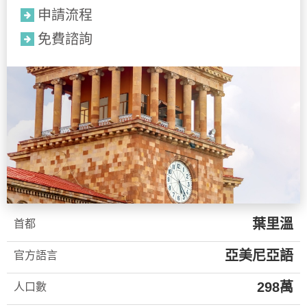
申請流程
免費諮詢
葉里溫
首都
亞美尼亞語
官方語言
298萬
人口數