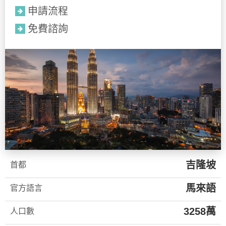
申請流程
免費諮詢
吉隆坡
首都
馬來語
官方語言
3258萬
人口數