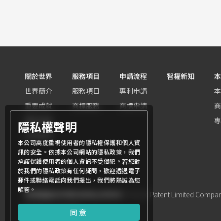
關於世界
服務項目
申請流程
智權新知
本
世界簡介
服務項目
專利申請
本
重要成就
商標服務
商標申請
商
團隊組織
專
隱私權聲明
世界客群
本公司高度重視使用者的隱私權保護和個人資
訊的安全。依據本公司網站的隱私政策，我們
承諾保護使用者的個人資訊不受侵犯。若您對
於我們的隱私政策有任何疑問，歡迎透過電子
郵件或聯絡電話向我們提出，我們將熱誠為您
解答。
商標權屬世界專利有限公司所有
© World Patent Limited Company 
Design by Julyinfo.
同意