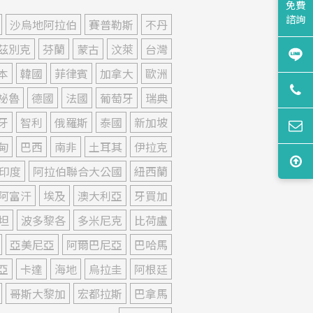
免費
諮詢
沙烏地阿拉伯
賽普勒斯
不丹
茲別克
芬蘭
蒙古
汶萊
台灣
本
韓國
菲律賓
加拿大
歐洲
祕魯
德國
法國
葡萄牙
瑞典
牙
智利
俄羅斯
泰國
新加坡
甸
巴西
南非
土耳其
伊拉克
印度
阿拉伯聯合大公國
紐西蘭
阿富汗
埃及
澳大利亞
牙買加
坦
波多黎各
多米尼克
比荷盧
亞美尼亞
阿爾巴尼亞
巴哈馬
亞
卡達
海地
烏拉圭
阿根廷
哥斯大黎加
宏都拉斯
巴拿馬