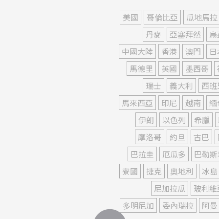
美國
哥倫比亞
瓜地馬拉
丹麥
亞塞拜然
烏
中國大陸
香港
澳門
日
馬德里
英國
墨西哥
瑞士
義大利
西班
馬來西亞
印尼
越南
緬
伊朗
以色列
希臘
摩洛哥
約旦
古巴
巴拉圭
厄瓜多
巴勒斯
寮國
捷克
奧地利
冰島
尼加拉瓜
玻利維
多明尼加
委內瑞拉
阿曼