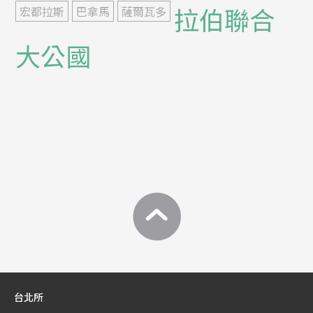
拉伯聯合
宏都拉斯
巴拿馬
薩爾瓦多
大公國
台北所