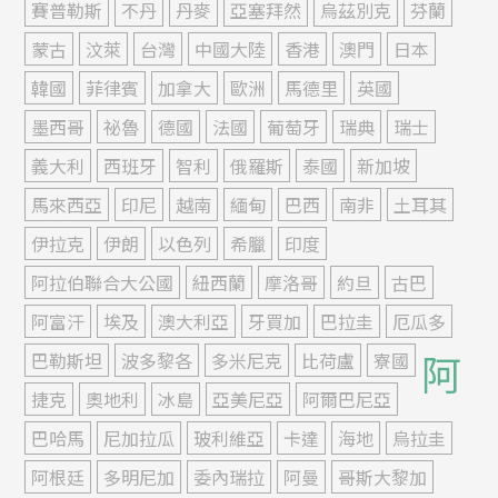
賽普勒斯
不丹
丹麥
亞塞拜然
烏茲別克
芬蘭
蒙古
汶萊
台灣
中國大陸
香港
澳門
日本
韓國
菲律賓
加拿大
歐洲
馬德里
英國
墨西哥
祕魯
德國
法國
葡萄牙
瑞典
瑞士
義大利
西班牙
智利
俄羅斯
泰國
新加坡
馬來西亞
印尼
越南
緬甸
巴西
南非
土耳其
伊拉克
伊朗
以色列
希臘
印度
阿拉伯聯合大公國
紐西蘭
摩洛哥
約旦
古巴
阿富汗
埃及
澳大利亞
牙買加
巴拉圭
厄瓜多
阿
巴勒斯坦
波多黎各
多米尼克
比荷盧
寮國
捷克
奧地利
冰島
亞美尼亞
阿爾巴尼亞
巴哈馬
尼加拉瓜
玻利維亞
卡達
海地
烏拉圭
阿根廷
多明尼加
委內瑞拉
阿曼
哥斯大黎加