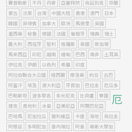
賽普勒斯
不丹
丹麥
亞塞拜然
烏茲別克
芬蘭
蒙古
汶萊
台灣
中國大陸
香港
澳門
日本
韓國
菲律賓
加拿大
歐洲
馬德里
英國
墨西哥
祕魯
德國
法國
葡萄牙
瑞典
瑞士
義大利
西班牙
智利
俄羅斯
泰國
新加坡
馬來西亞
印尼
越南
緬甸
巴西
南非
土耳其
伊拉克
伊朗
以色列
希臘
印度
阿拉伯聯合大公國
紐西蘭
摩洛哥
約旦
古巴
阿富汗
埃及
澳大利亞
牙買加
巴拉圭
厄瓜多
厄
巴勒斯坦
波多黎各
多米尼克
比荷盧
寮國
捷克
奧地利
冰島
亞美尼亞
阿爾巴尼亞
巴哈馬
尼加拉瓜
玻利維亞
卡達
海地
烏拉圭
阿根廷
多明尼加
委內瑞拉
阿曼
哥斯大黎加