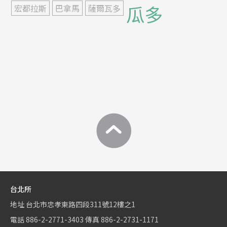
瓜多
宏都拉斯
巴拿馬
薩爾瓦多
台北所
地址
台北市忠孝東路四段311號12樓之1
電話
886-2-2771-3403
傳真
886-2-2731-1171