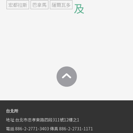
及
宏都拉斯
巴拿馬
薩爾瓦多
台北所
地址
台北市忠孝東路四段311號12樓之1
電話
886-2-2771-3403
傳真
886-2-2731-1171