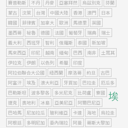
賽普勒斯
不丹
丹麥
亞塞拜然
烏茲別克
芬蘭
蒙古
汶萊
台灣
中國大陸
香港
澳門
日本
韓國
菲律賓
加拿大
歐洲
馬德里
英國
墨西哥
祕魯
德國
法國
葡萄牙
瑞典
瑞士
義大利
西班牙
智利
俄羅斯
泰國
新加坡
馬來西亞
印尼
越南
緬甸
巴西
南非
土耳其
伊拉克
伊朗
以色列
希臘
印度
阿拉伯聯合大公國
紐西蘭
摩洛哥
約旦
古巴
阿富汗
埃及
澳大利亞
牙買加
巴拉圭
厄瓜多
埃
巴勒斯坦
波多黎各
多米尼克
比荷盧
寮國
捷克
奧地利
冰島
亞美尼亞
阿爾巴尼亞
巴哈馬
尼加拉瓜
玻利維亞
卡達
海地
烏拉圭
阿根廷
多明尼加
委內瑞拉
阿曼
哥斯大黎加