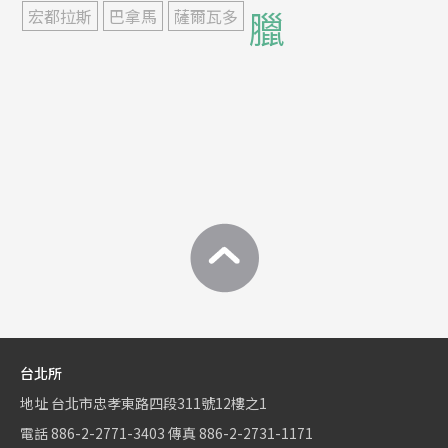
臘
宏都拉斯
巴拿馬
薩爾瓦多
台北所
地址
台北市忠孝東路四段311號12樓之1
電話
886-2-2771-3403
傳真
886-2-2731-1171