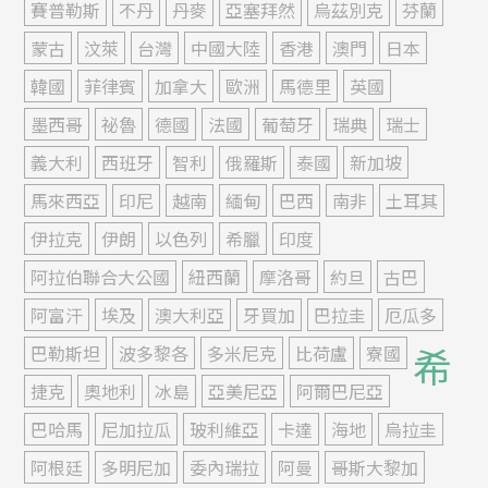
賽普勒斯
不丹
丹麥
亞塞拜然
烏茲別克
芬蘭
蒙古
汶萊
台灣
中國大陸
香港
澳門
日本
韓國
菲律賓
加拿大
歐洲
馬德里
英國
墨西哥
祕魯
德國
法國
葡萄牙
瑞典
瑞士
義大利
西班牙
智利
俄羅斯
泰國
新加坡
馬來西亞
印尼
越南
緬甸
巴西
南非
土耳其
伊拉克
伊朗
以色列
希臘
印度
阿拉伯聯合大公國
紐西蘭
摩洛哥
約旦
古巴
阿富汗
埃及
澳大利亞
牙買加
巴拉圭
厄瓜多
希
巴勒斯坦
波多黎各
多米尼克
比荷盧
寮國
捷克
奧地利
冰島
亞美尼亞
阿爾巴尼亞
巴哈馬
尼加拉瓜
玻利維亞
卡達
海地
烏拉圭
阿根廷
多明尼加
委內瑞拉
阿曼
哥斯大黎加