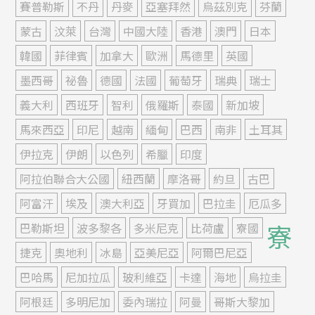
賽普勒斯
不丹
丹麥
亞塞拜然
烏茲別克
芬蘭
蒙古
汶萊
台灣
中國大陸
香港
澳門
日本
韓國
菲律賓
加拿大
歐洲
馬德里
英國
墨西哥
祕魯
德國
法國
葡萄牙
瑞典
瑞士
義大利
西班牙
智利
俄羅斯
泰國
新加坡
馬來西亞
印尼
越南
緬甸
巴西
南非
土耳其
伊拉克
伊朗
以色列
希臘
印度
阿拉伯聯合大公國
紐西蘭
摩洛哥
約旦
古巴
阿富汗
埃及
澳大利亞
牙買加
巴拉圭
厄瓜多
寮
巴勒斯坦
波多黎各
多米尼克
比荷盧
寮國
捷克
奧地利
冰島
亞美尼亞
阿爾巴尼亞
巴哈馬
尼加拉瓜
玻利維亞
卡達
海地
烏拉圭
阿根廷
多明尼加
委內瑞拉
阿曼
哥斯大黎加