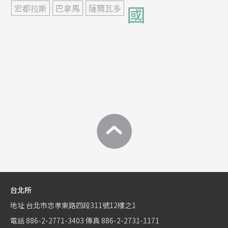
國
宏都拉斯
巴拿馬
薩爾瓦多
台北所
地址
台北市忠孝東路四段311號12樓之1
電話
886-2-2771-3403
傳真
886-2-2731-1171