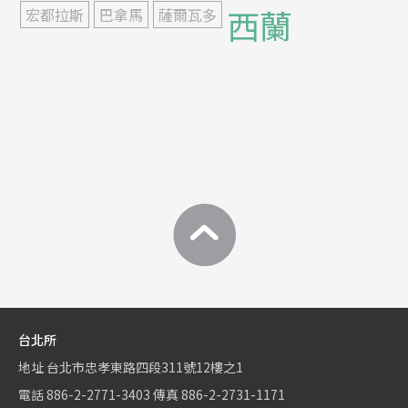
西蘭
宏都拉斯
巴拿馬
薩爾瓦多
台北所
地址
台北市忠孝東路四段311號12樓之1
電話
886-2-2771-3403
傳真
886-2-2731-1171