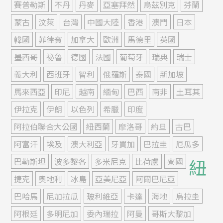
賽普勒斯
不丹
丹麥
亞塞拜然
烏茲別克
芬蘭
蒙古
汶萊
台灣
中國大陸
香港
澳門
日本
韓國
菲律賓
加拿大
歐洲
馬德里
英國
墨西哥
祕魯
德國
法國
葡萄牙
瑞典
瑞士
義大利
西班牙
智利
俄羅斯
泰國
新加坡
馬來西亞
印尼
越南
緬甸
巴西
南非
土耳其
伊拉克
伊朗
以色列
希臘
印度
阿拉伯聯合大公國
紐西蘭
摩洛哥
約旦
古巴
阿富汗
埃及
澳大利亞
牙買加
巴拉圭
厄瓜多
紐
巴勒斯坦
波多黎各
多米尼克
比荷盧
寮國
捷克
奧地利
冰島
亞美尼亞
阿爾巴尼亞
巴哈馬
尼加拉瓜
玻利維亞
卡達
海地
烏拉圭
阿根廷
多明尼加
委內瑞拉
阿曼
哥斯大黎加