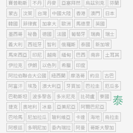
賽普勒斯
不丹
丹麥
亞塞拜然
烏茲別克
芬蘭
蒙古
汶萊
台灣
中國大陸
香港
澳門
日本
韓國
菲律賓
加拿大
歐洲
馬德里
英國
墨西哥
祕魯
德國
法國
葡萄牙
瑞典
瑞士
義大利
西班牙
智利
俄羅斯
泰國
新加坡
馬來西亞
印尼
越南
緬甸
巴西
南非
土耳其
伊拉克
伊朗
以色列
希臘
印度
阿拉伯聯合大公國
紐西蘭
摩洛哥
約旦
古巴
阿富汗
埃及
澳大利亞
牙買加
巴拉圭
厄瓜多
泰
巴勒斯坦
波多黎各
多米尼克
比荷盧
寮國
捷克
奧地利
冰島
亞美尼亞
阿爾巴尼亞
巴哈馬
尼加拉瓜
玻利維亞
卡達
海地
烏拉圭
阿根廷
多明尼加
委內瑞拉
阿曼
哥斯大黎加